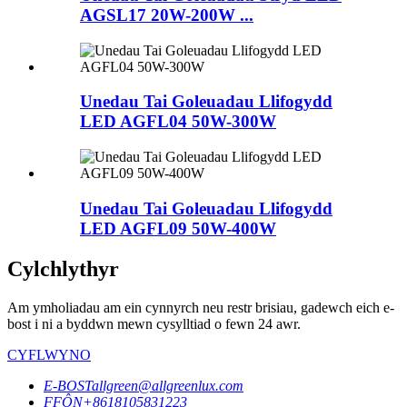
AGSL17 20W-200W ...
Unedau Tai Goleuadau Llifogydd
LED AGFL04 50W-300W
Unedau Tai Goleuadau Llifogydd
LED AGFL09 50W-400W
Cylchlythyr
Am ymholiadau am ein cynnyrch neu restr brisiau, gadewch eich e-
bost i ni a byddwn mewn cysylltiad o fewn 24 awr.
CYFLWYNO
E-BOST
allgreen@allgreenlux.com
FFÔN
+8618105831223