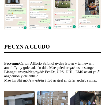
PECYN A CLUDO
Pecynnu:
Carton Allforio Safonol gydag Ewyn y tu mewn, i
amddiffyn y goleuadau'n dda. Mae paled ar gael os oes angen.
Llongau:
Awyr/Negesydd: FedEx, UPS, DHL, EMS ac ati yn ôl
anghenion y cleientiaid.
Mae llwythi môr/awyr/trên i gyd ar gael ar gyfer archeb swmp.