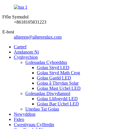
Ffôn Symudol
+8618105831223
E-bost
allgreen@allgreenlux.com
Cartref
Amdanom Ni
Cynhyrchion
Goleuadau Cyhoeddus
Golau Stryd LED
Golau Stryd Math Crog
Golau Gardd LED
Golau â Thrydan Solar
Golau Mast Uchel LED
Goleuadau Diwydiannol
Golau Llifogydd LED
Golau Bae Uchel LED
Unedau Tai Golau
Newyddion
Fideo
Cwestiynau Cyffredin