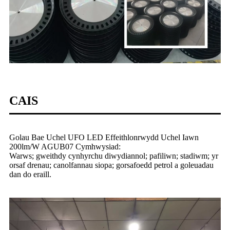
CAIS
Golau Bae Uchel UFO LED Effeithlonrwydd Uchel Iawn
200lm/W AGUB07 Cymhwysiad:
Warws; gweithdy cynhyrchu diwydiannol; pafiliwn; stadiwm; yr
orsaf drenau; canolfannau siopa; gorsafoedd petrol a goleuadau
dan do eraill.