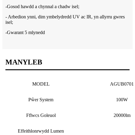
-Gosod hawdd a chynnal a chadw isel;
- Arbedion ynni, dim ymbelydredd UV ac IR, yn allyrru gwres
isel;
-Gwarant 5 mlynedd
MANYLEB
MODEL
AGUB0701
Pŵer System
100W
Fflwcs Goleuol
20000lm
Effeithlonrwydd Lumen