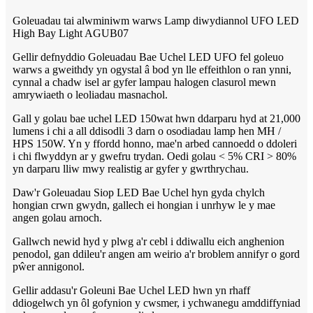
Goleuadau tai alwminiwm warws Lamp diwydiannol UFO LED
High Bay Light AGUB07
Gellir defnyddio Goleuadau Bae Uchel LED UFO fel goleuo
warws a gweithdy yn ogystal â bod yn lle effeithlon o ran ynni,
cynnal a chadw isel ar gyfer lampau halogen clasurol mewn
amrywiaeth o leoliadau masnachol.
Gall y golau bae uchel LED 150wat hwn ddarparu hyd at 21,000
lumens i chi a all ddisodli 3 darn o osodiadau lamp hen MH /
HPS 150W. Yn y ffordd honno, mae'n arbed cannoedd o ddoleri
i chi flwyddyn ar y gwefru trydan. Oedi golau < 5% CRI > 80%
yn darparu lliw mwy realistig ar gyfer y gwrthrychau.
Daw'r Goleuadau Siop LED Bae Uchel hyn gyda chylch
hongian crwn gwydn, gallech ei hongian i unrhyw le y mae
angen golau arnoch.
Gallwch newid hyd y plwg a'r cebl i ddiwallu eich anghenion
penodol, gan ddileu'r angen am weirio a'r broblem annifyr o gord
pŵer annigonol.
Gellir addasu'r Goleuni Bae Uchel LED hwn yn rhaff
ddiogelwch yn ôl gofynion y cwsmer, i ychwanegu amddiffyniad