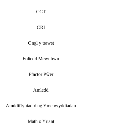
CCT
CRI
Ongl y trawst
Foltedd Mewnbwn
Ffactor Pŵer
Amledd
Amddiffyniad rhag Ymchwyddiadau
Math o Yriant