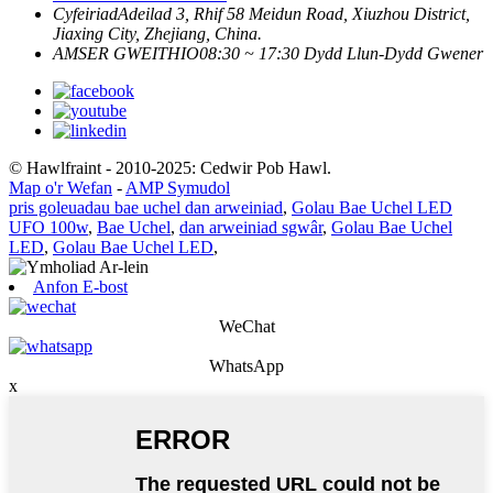
Cyfeiriad
Adeilad 3, Rhif 58 Meidun Road, Xiuzhou District,
Jiaxing City, Zhejiang, China.
AMSER GWEITHIO
08:30 ~ 17:30 Dydd Llun-Dydd Gwener
© Hawlfraint - 2010-2025: Cedwir Pob Hawl.
Map o'r Wefan
-
AMP Symudol
pris goleuadau bae uchel dan arweiniad
,
Golau Bae Uchel LED
UFO 100w
,
Bae Uchel
,
dan arweiniad sgwâr
,
Golau Bae Uchel
LED
,
Golau Bae Uchel LED
,
Anfon E-bost
WeChat
WhatsApp
x