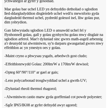
ychwanegol ar gyfer y gosodiad.
Mae golau bae uchel LED yn defnyddio detholiad o sglodion
lled-ddargludyddion disgleirdeb uchel wedi'u mewnforio gyda
dargludedd thermol uchel, pydredd goleuol isel, lliw golau pur,
dim ysbrydion.
Gan fabwysiadu sglodion LED o ansawdd uchel fel y
ffynhonnell golau, gall y golau gynhyrchu golau mwy disglair na
sglodion arferol. Mae'r dyluniad sinc gwres math-asgell arbennig
a'r deunydd tai alwminiwm, sy'n darparu gwasgariad gwres mwy
effeithlon ac yn ymestyn oes y golau.
-Maint cryno a phwysau ysgafn, arbedwch gost cludo;
-Effeithlonrwydd Golau: 200lm/W a 170lm/W dewisol;
-Opteg 60°/90°/110° ar gael ar gais;
-Lens polycarbonad trosglwyddiad uchel a gwrth-UV;
-Dyluniad rheoli thermol rhagorol;
- Alwminiwm castio marw gyda gorffeniad cot powdr polyester;
-Sgôr IP65/IK08 ar gyfer defnydd awyr agored;