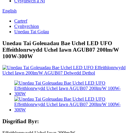
Cysylltwch â Ni
English
Cartref
Cynhyrchion
Unedau Tai Golau
Unedau Tai Goleuadau Bae Uchel LED UFO
Effeithlonrwydd Uchel Iawn AGUB07 200lm/W
100W-300W
Disgrifiad Byr:
Effeithlonrwydd Uchel Iawn 200lm/W