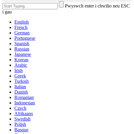
Pwyswch enter i chwilio neu ESC
i gau
English
French
German
Portuguese
Spanish
Russian
Japanese
Korean
Arabic
Irish
Greek
Turkish
Italian
Danish
Romanian
Indonesian
Czech
Afrikaans
Swedish
Polish
Basque