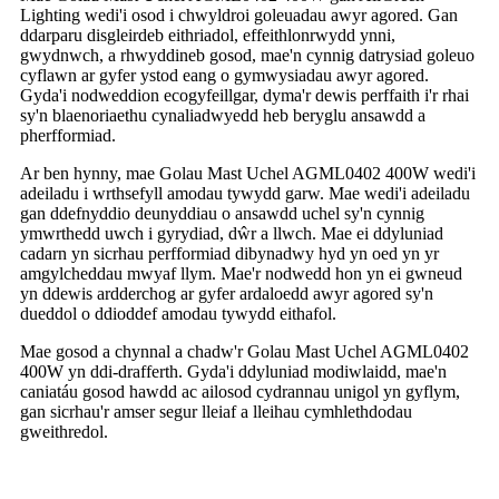
Lighting wedi'i osod i chwyldroi goleuadau awyr agored. Gan
ddarparu disgleirdeb eithriadol, effeithlonrwydd ynni,
gwydnwch, a rhwyddineb gosod, mae'n cynnig datrysiad goleuo
cyflawn ar gyfer ystod eang o gymwysiadau awyr agored.
Gyda'i nodweddion ecogyfeillgar, dyma'r dewis perffaith i'r rhai
sy'n blaenoriaethu cynaliadwyedd heb beryglu ansawdd a
pherfformiad.
Ar ben hynny, mae Golau Mast Uchel AGML0402 400W wedi'i
adeiladu i wrthsefyll amodau tywydd garw. Mae wedi'i adeiladu
gan ddefnyddio deunyddiau o ansawdd uchel sy'n cynnig
ymwrthedd uwch i gyrydiad, dŵr a llwch. Mae ei ddyluniad
cadarn yn sicrhau perfformiad dibynadwy hyd yn oed yn yr
amgylcheddau mwyaf llym. Mae'r nodwedd hon yn ei gwneud
yn ddewis ardderchog ar gyfer ardaloedd awyr agored sy'n
dueddol o ddioddef amodau tywydd eithafol.
Mae gosod a chynnal a chadw'r Golau Mast Uchel AGML0402
400W yn ddi-drafferth. Gyda'i ddyluniad modiwlaidd, mae'n
caniatáu gosod hawdd ac ailosod cydrannau unigol yn gyflym,
gan sicrhau'r amser segur lleiaf a lleihau cymhlethdodau
gweithredol.