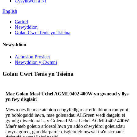
Cysylltwch â Ni
English
Cartref
Newyddion
Golau Cwrt Tenis yn Tsieina
Newyddion
Achosion Prosiect
Newyddion y Cwmni
Golau Cwrt Tenis yn Tsieina
Mae Golau Mast Uchel AGML0402 400W yn gwneud y llys
yn fwy disglair!
Mewn oes lle mae atebion ecogyfeillgar ac effeithlon o ran ynni
yn boblogaidd iawn, mae goleuadau AllGreen wedi datgelu ei
gynnig diweddaraf – y Goleuad Mast Uchel AGML0402 400W.
Mae'r ateb goleuo arloesol hwn yn addo chwyldroi goleuadau
awyr agored, gan ddarparu'r disgleirdeb mwyaf tra'n sicrhau'r