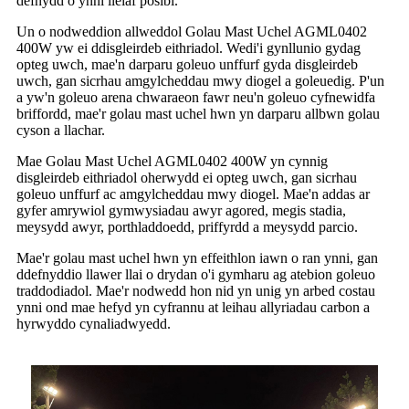
defnydd o ynni lleiaf posibl.
Un o nodweddion allweddol Golau Mast Uchel AGML0402
400W yw ei ddisgleirdeb eithriadol. Wedi'i gynllunio gydag
opteg uwch, mae'n darparu goleuo unffurf gyda disgleirdeb
uwch, gan sicrhau amgylcheddau mwy diogel a goleuedig. P'un
a yw'n goleuo arena chwaraeon fawr neu'n goleuo cyfnewidfa
briffordd, mae'r golau mast uchel hwn yn darparu allbwn golau
cyson a llachar.
Mae Golau Mast Uchel AGML0402 400W yn cynnig
disgleirdeb eithriadol oherwydd ei opteg uwch, gan sicrhau
goleuo unffurf ac amgylcheddau mwy diogel. Mae'n addas ar
gyfer amrywiol gymwysiadau awyr agored, megis stadia,
meysydd awyr, porthladdoedd, priffyrdd a meysydd parcio.
Mae'r golau mast uchel hwn yn effeithlon iawn o ran ynni, gan
ddefnyddio llawer llai o drydan o'i gymharu ag atebion goleuo
traddodiadol. Mae'r nodwedd hon nid yn unig yn arbed costau
ynni ond mae hefyd yn cyfrannu at leihau allyriadau carbon a
hyrwyddo cynaliadwyedd.