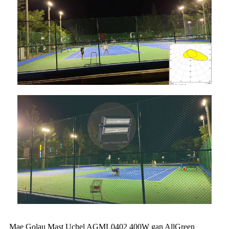
Mae Golau Mast Uchel AGML0402 400W gan AllGreen